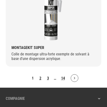
MONTAGEKIT SUPER
Colle de montage ultra-forte exempte de solvant à
base d'une dispersion acrylique.
1
2
3
…
14
Bolton.ArticleList.NextPage
COMPAGNIE