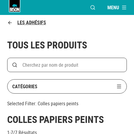
MENU
OUVRIR LA FENÊTR
Bison logo
LES ADHÉSIFS
TOUS LES PRODUITS
Search
Rechercher par nom de produit
CATÉGORIES
Selected Filter:
Colles papiers peints
COLLES PAPIERS PEINTS
1-7/7
Résultats