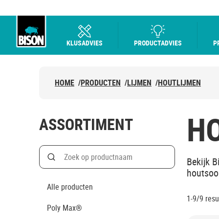
KLUSADVIES
PRODUCTADVIES
P
Bison Logo
HOME
/
PRODUCTEN
/
LIJMEN
/
HOUTLIJMEN
H
ASSORTIMENT
Search
Bekijk B
Zoek op productnaam
houtsoo
Alle producten
1-9/9
resu
Poly Max®