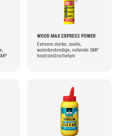
T
WOOD MAX EXPRESS POWER
Extreem sterke, snelle,
e,
waterbestendige, vullende SMP
 SMP
houtconstructielijm