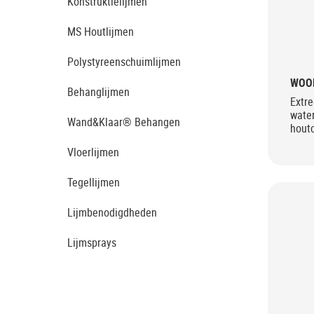
Konstruktielijmen
MS Houtlijmen
Polystyreenschuimlijmen
WOO
Behanglijmen
Extre
wate
Wand&Klaar® Behangen
houtc
Vloerlijmen
Tegellijmen
Lijmbenodigdheden
Lijmsprays