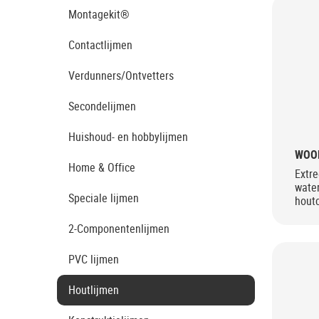
Montagekit®
Contactlijmen
Verdunners/Ontvetters
Secondelijmen
Huishoud- en hobbylijmen
WOO
Home & Office
Extre
wate
Speciale lijmen
houtc
2-Componentenlijmen
PVC lijmen
Houtlijmen