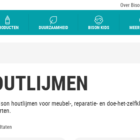
Over Biso
RODUCTEN
DUURZAAMHEID
BISON KIDS
MEER
OUTLIJMEN
ison houtlijmen voor meubel-, reparatie- en doe-het-zelfk
rten.
ltaten