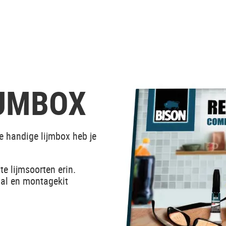
IJMBOX
ze handige lijmbox heb je
e lijmsoorten erin.
inal en montagekit