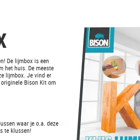
X
en! De lijmbox is een
om het huis. De meeste
e lijmbox. Je vind er
originele Bison Kit om
lussen waar je o.a. deze
ts te klussen!