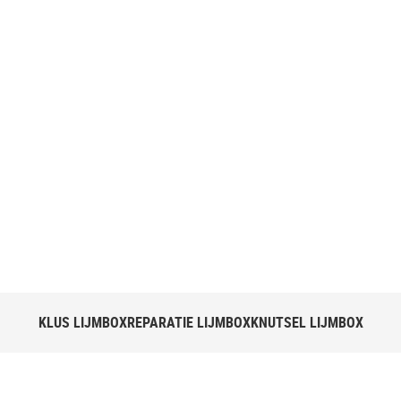
EN
KLUS LIJMBOX
REPARATIE LIJMBOX
KNUTSEL LIJMBOX