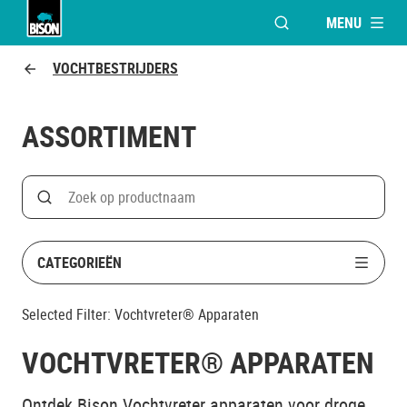
MENU
VENSTER OPENEN V
Bison Logo
VOCHTBESTRIJDERS
ASSORTIMENT
Search
Zoek op productnaam
CATEGORIEËN
Selected Filter:
Vochtvreter® Apparaten
VOCHTVRETER® APPARATEN
Ontdek Bison Vochtvreter apparaten voor droge