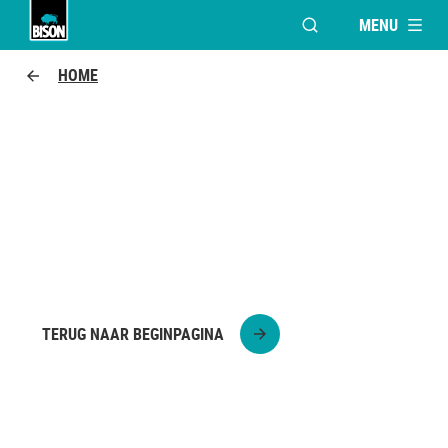
MENU
VENSTER OPENEN V
Bison Logo
HOME
KNUTSEL JE EIGEN
PLANTENHANGER!
Knutsel je eigen plantenhanger!
TERUG NAAR BEGINPAGINA