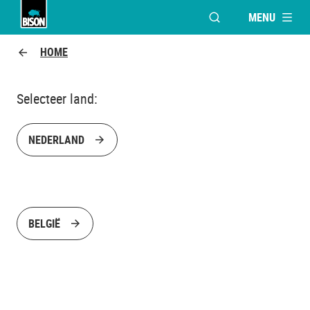
MENU
VENSTER OPENEN V
Bison Logo
HOME
Selecteer land:
NEDERLAND
BELGIË