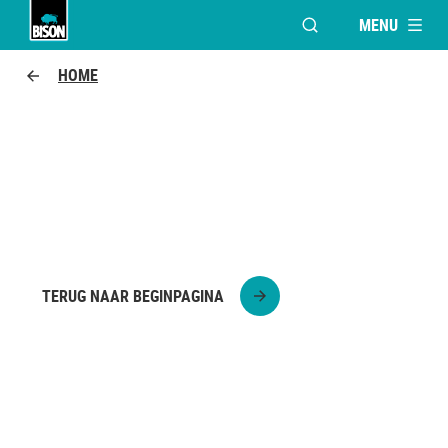
MENU
VENSTER OPENEN V
Bison Logo
HOME
RACEAUTO
Knutsel je eigen raceauto die écht kan racen!
TERUG NAAR BEGINPAGINA