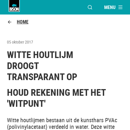
MENU
VENSTER OPENEN V
Bison Logo
HOME
05 oktober 2017
WITTE HOUTLIJM
DROOGT
TRANSPARANT OP
HOUD REKENING MET HET
'WITPUNT'
Witte houtlijmen bestaan uit de kunsthars PVAc
(polivinylacetaat) verdeeld in water. Deze witte