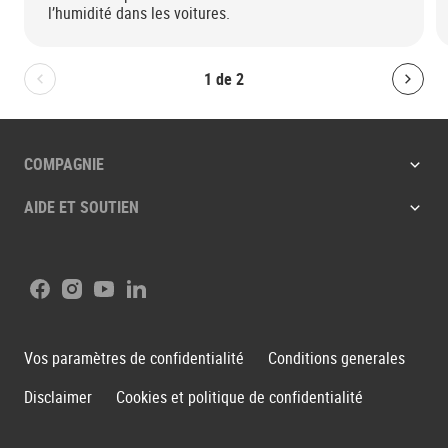
l’humidité dans les voitures.
1
de
2
Bolton.General.PreviousSlide
Bolt
COMPAGNIE
AIDE ET SOUTIEN
Facebook
Instagram
Youtube
LinkedIn
Vos paramètres de confidentialité
Conditions generales
Disclaimer
Cookies et politique de confidentialité