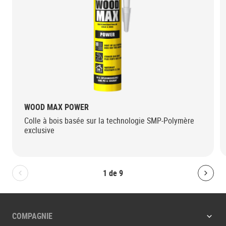
WOOD MAX POWER
Colle à bois basée sur la technologie SMP-Polymère
exclusive
1
de
9
Bolton.General.PreviousSlide
Bolt
COMPAGNIE