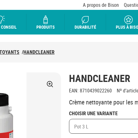
A propos de Bison
Questi
 CONSEIL
PRODUITS
DURABILITÉ
PLUS À BIS
TOYANTS
/
HANDCLEANER
HANDCLEANER
EAN
:
8710439022260
Nº d’articl
Crème nettoyante pour les 
CHOISIR UNE VARIANTE
Pot 3 L