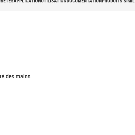
RIÉTÉS
APPLICATION
UTILISATION
DOCUMENTATION
PRODUITS SIMIL
eté des mains