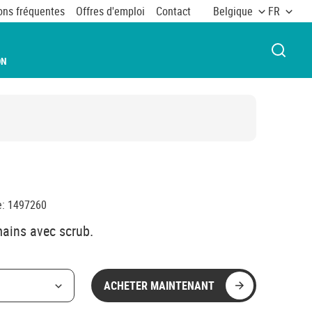
ons fréquentes
Offres d'emploi
Contact
Belgique
FR
OUVRI
ON
e
:
1497260
mains avec scrub.
ACHETER MAINTENANT