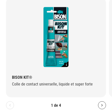
BISON KIT®
Colle de contact universelle, liquide et super forte
1
de
4
Bolton.General.PreviousSlide
Bolt