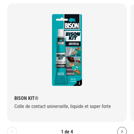
BISON KIT®
Colle de contact universelle, liquide et super forte
1
de
4