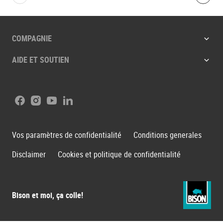
Bolton.General.PreviousSlide
Bolt
COMPAGNIE
AIDE ET SOUTIEN
Facebook
Instagram
Youtube
LinkedIn
Vos paramètres de confidentialité
Conditions generales
Disclaimer
Cookies et politique de confidentialité
Bison et moi, ça colle!