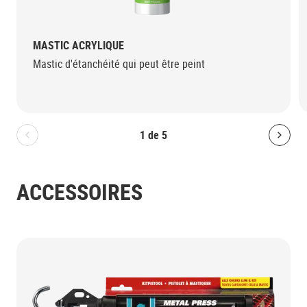
MASTIC ACRYLIQUE
Mastic d'étanchéité qui peut être peint
1
de
5
Bolton.General.PreviousSlide
Bolt
ACCESSOIRES