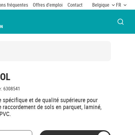
ons fréquentes
Offres d'emploi
Contact
Belgique
FR
OUVRI
ON
SOL
e
:
6308541
e spécifique et de qualité supérieure pour
de raccordement de sols en parquet, laminé,
 PVC.