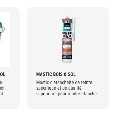
SOL
MASTIC BOIS & SOL
le
Mastic d'étanchéité de teinte
ol,
spécifique et de qualité
al.
supérieure pour rendre étanches
les joints de raccordement de
sols en parquet, laminé,
planches, liège, linoleum et PVC.