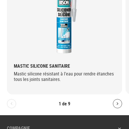
MASTIC SILICONE SANITAIRE
Mastic silicone résistant à l'eau pour rendre étanches
tous les joints sanitaires.
1
de
9
Bolton.General.PreviousSlide
Bolt
COMPAGNIE