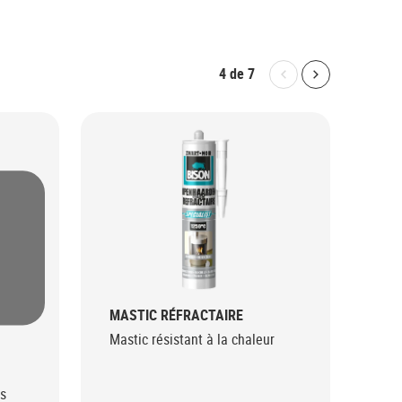
4
de
7
Bolton.General.P
Bolton.Gene
MASTIC RÉFRACTAIRE
MA
Mastic résistant à la chaleur
Mas
qua
fis
les
es