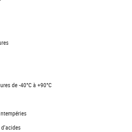
ures
tures de -40°C à +90°C
 intempéries
 d’acides