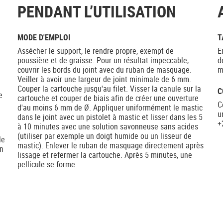
PENDANT L’UTILISATION
MODE D'EMPLOI
T
Assécher le support, le rendre propre, exempt de
E
poussière et de graisse. Pour un résultat impeccable,
d
couvrir les bords du joint avec du ruban de masquage.
m
Veiller à avoir une largeur de joint minimale de 6 mm.
Couper la cartouche jusqu'au filet. Visser la canule sur la
C
e
cartouche et couper de biais afin de créer une ouverture
C
d'au moins 6 mm de Ø. Appliquer uniformément le mastic
u
dans le joint avec un pistolet à mastic et lisser dans les 5
+
à 10 minutes avec une solution savonneuse sans acides
(utiliser par exemple un doigt humide ou un lisseur de
le
mastic). Enlever le ruban de masquage directement après
un
lissage et refermer la cartouche. Après 5 minutes, une
pellicule se forme.