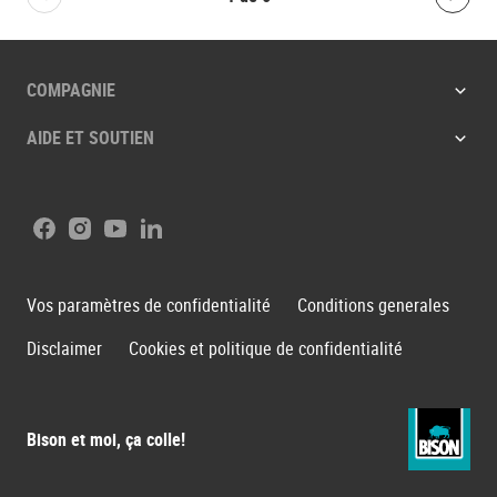
Bolton.General.PreviousSlide
Bolt
COMPAGNIE
AIDE ET SOUTIEN
Facebook
Instagram
Youtube
LinkedIn
Vos paramètres de confidentialité
Conditions generales
Disclaimer
Cookies et politique de confidentialité
Bison et moi, ça colle!