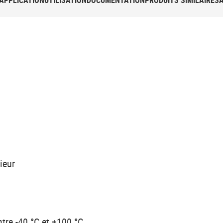
APPLICATION
UTILISATION
DOCUMENTATION
PRODUITS SIMILAIRES
ieur
tre -40 °C et +100 °C