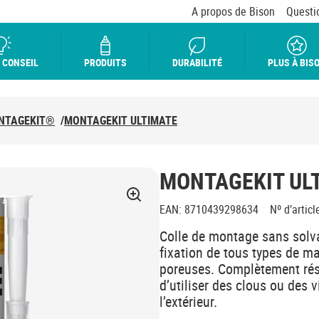
A propos de Bison
Questi
 CONSEIL
PRODUITS
DURABILITÉ
PLUS À BIS
NTAGEKIT®
/
MONTAGEKIT ULTIMATE
MONTAGEKIT UL
EAN
:
8710439298634
Nº d’articl
Colle de montage sans solva
fixation de tous types de m
poreuses. Complètement rés
d’utiliser des clous ou des v
l’extérieur.