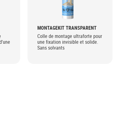
MONTAGEKIT TRANSPARENT
MO
e
Colle de montage ultraforte pour
Col
d'une
une fixation invisible et solide.
ext
Sans solvants