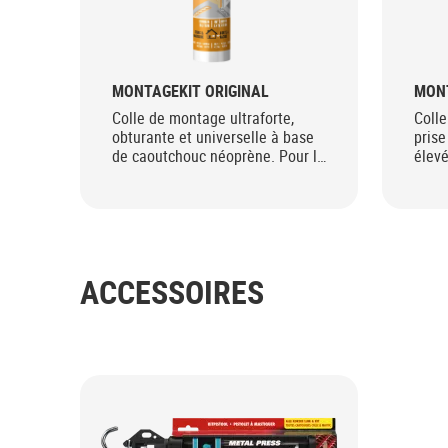
MONTAGEKIT ORIGINAL
MONT
Colle de montage ultraforte,
Colle
obturante et universelle à base
prise
de caoutchouc néoprène. Pour la
élev
fixation facile et solide
solva
ACCESSOIRES