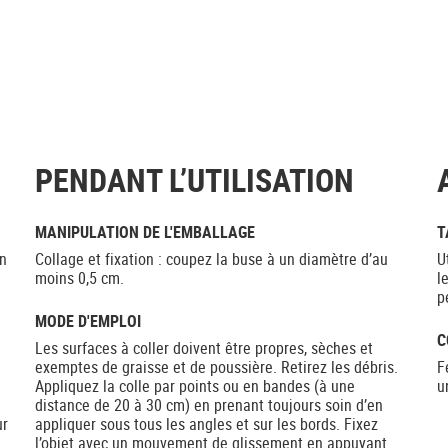
PENDANT L’UTILISATION
MANIPULATION DE L'EMBALLAGE
T
un
Collage et fixation : coupez la buse à un diamètre d’au
U
moins 0,5 cm.
l
p
MODE D'EMPLOI
C
Les surfaces à coller doivent être propres, sèches et
exemptes de graisse et de poussière. Retirez les débris.
F
Appliquez la colle par points ou en bandes (à une
u
distance de 20 à 30 cm) en prenant toujours soin d’en
ur
appliquer sous tous les angles et sur les bords. Fixez
l’objet avec un mouvement de glissement en appuyant