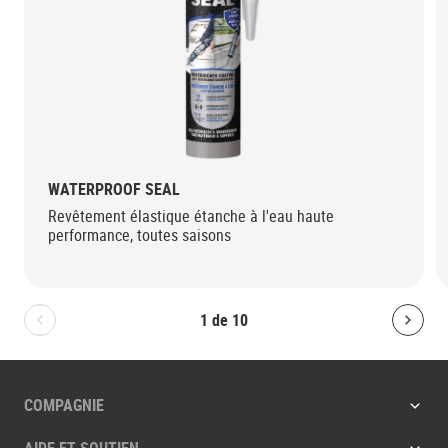
WATERPROOF SEAL
Revêtement élastique étanche à l'eau haute
performance, toutes saisons
1
de
10
Bolton.General.PreviousSlide
Bolt
COMPAGNIE