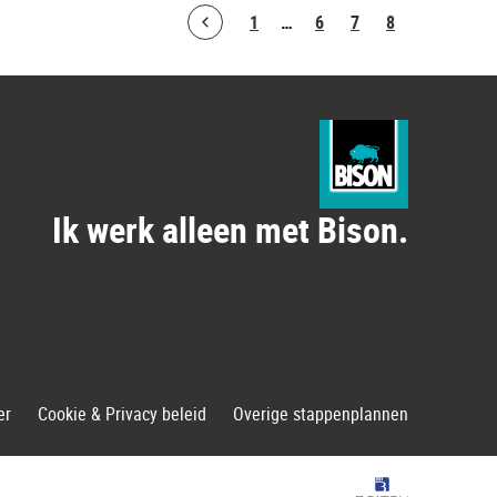
1
…
6
7
8
Bolton.ArticleList.PreviousPage
Ik werk alleen met Bison.
er
Cookie & Privacy beleid
Overige stappenplannen
Bolton Group