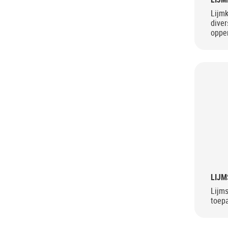
Lijm
diver
oppe
LIJM
Lijms
toep