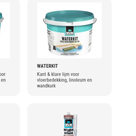
WATERKIT
oor
Kant & klare lijm voor
 en
vloerbedekking, linoleum en
wandkurk