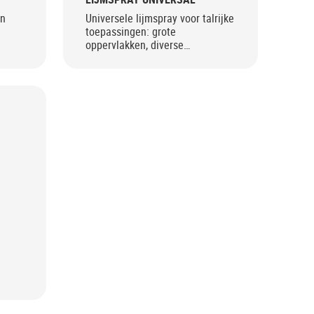
an
Universele lijmspray voor talrijke
toepassingen: grote
oppervlakken, diverse
materialen, permanent of
verwijderbaar.