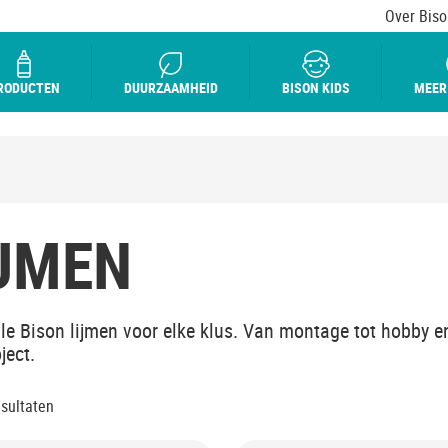
Over Biso
RODUCTEN
DUURZAAMHEID
BISON KIDS
MEER
JMEN
lle Bison lijmen voor elke klus. Van montage tot hobby en
ject.
esultaten