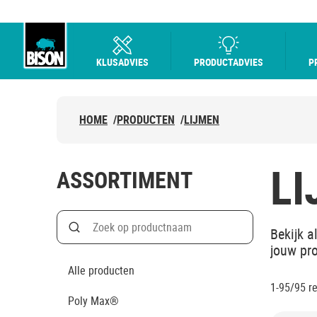
KLUSADVIES
PRODUCTADVIES
P
Bison Logo
HOME
/
PRODUCTEN
/
LIJMEN
LI
ASSORTIMENT
Search
Bekijk a
Zoek op productnaam
jouw pro
Alle producten
1-95/95
r
Poly Max®