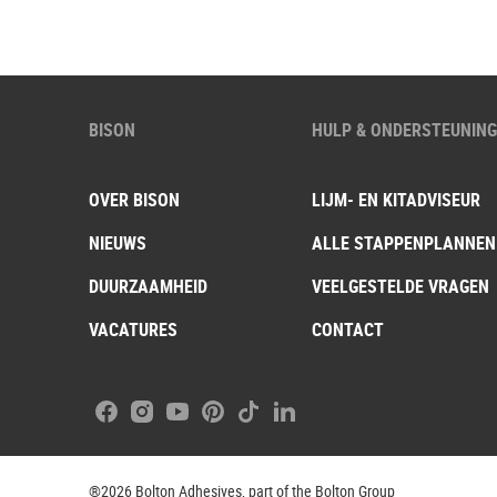
BISON
HULP & ONDERSTEUNIN
OVER BISON
LIJM- EN KITADVISEUR
NIEUWS
ALLE STAPPENPLANNEN
DUURZAAMHEID
VEELGESTELDE VRAGEN
VACATURES
CONTACT
Facebook
Instagram
Youtube
Pinterest
Tiktok
LinkedIn
®2026 Bolton Adhesives, part of the Bolton Group