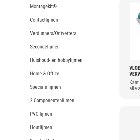
Montagekit®
Contactlijmen
Verdunners/Ontvetters
Secondelijmen
Huishoud- en hobbylijmen
VLOE
Home & Office
VER
Kant 
Speciale lijmen
alle 
2-Componentenlijmen
PVC lijmen
Houtlijmen