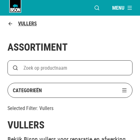
MENU
VENSTER OPENEN V
Bison Logo
VULLERS
ASSORTIMENT
Search
Zoek op productnaam
CATEGORIEËN
Selected Filter:
Vullers
VULLERS
Bekijk Bison vullers voor reparatie en afwerking.