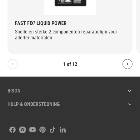
FAST FIX² LIQUID POWER
Snelle en sterke 2-componenten reparatielijm voor
allerlei materialen
1
of
12
Bolton.General.PreviousSlide
Bolt
BISON
HULP & ONDERSTEUNING
Facebook
Instagram
Youtube
Pinterest
Tiktok
LinkedIn