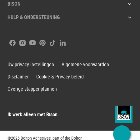
BISON
HULP & ONDERSTEUNING
Facebook
Instagram
Youtube
Pinterest
Tiktok
LinkedIn
Uw privacy-instellingen
Algemene voorwaarden
Disclaimer
Cookie & Privacy beleid
Overige stappenplannen
Ik werk alleen met Bison.
®2026 Bolton Adhesives, part of the Bolton
Bolton G