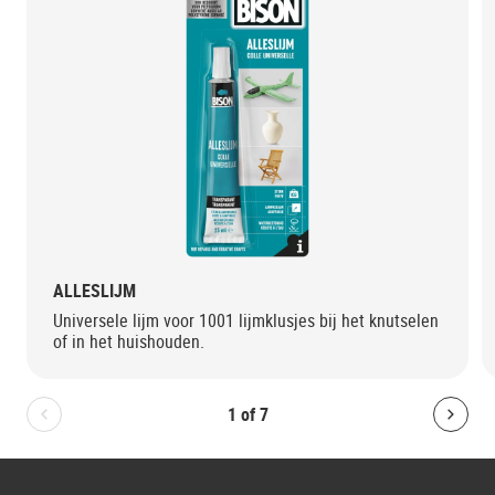
ALLESLIJM
Universele lijm voor 1001 lijmklusjes bij het knutselen
of in het huishouden.
1
of
7
Bolton.General.PreviousSlide
Bolt