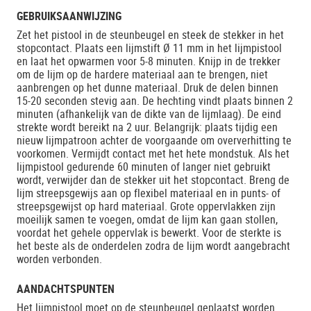
GEBRUIKSAANWIJZING
Zet het pistool in de steunbeugel en steek de stekker in het
stopcontact. Plaats een lijmstift Ø 11 mm in het lijmpistool
en laat het opwarmen voor 5-8 minuten. Knijp in de trekker
om de lijm op de hardere materiaal aan te brengen, niet
aanbrengen op het dunne materiaal. Druk de delen binnen
15-20 seconden stevig aan. De hechting vindt plaats binnen 2
minuten (afhankelijk van de dikte van de lijmlaag). De eind
strekte wordt bereikt na 2 uur. Belangrijk: plaats tijdig een
nieuw lijmpatroon achter de voorgaande om oververhitting te
voorkomen. Vermijdt contact met het hete mondstuk. Als het
lijmpistool gedurende 60 minuten of langer niet gebruikt
wordt, verwijder dan de stekker uit het stopcontact. Breng de
lijm streepsgewijs aan op flexibel materiaal en in punts- of
streepsgewijst op hard materiaal. Grote oppervlakken zijn
moeilijk samen te voegen, omdat de lijm kan gaan stollen,
voordat het gehele oppervlak is bewerkt. Voor de sterkte is
het beste als de onderdelen zodra de lijm wordt aangebracht
worden verbonden.
AANDACHTSPUNTEN
Het lijmpistool moet op de steunbeugel geplaatst worden