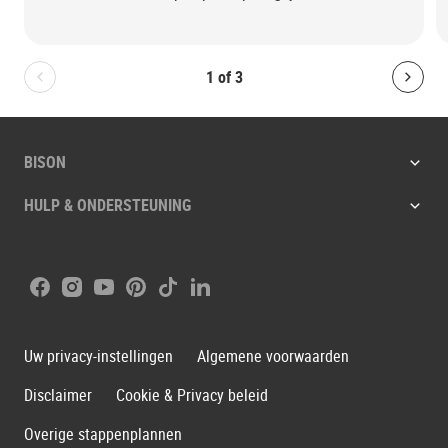
1
of
3
Bolton.General.PreviousSlide
Bolt
BISON
HULP & ONDERSTEUNING
Facebook
Instagram
Youtube
Pinterest
Tiktok
LinkedIn
Uw privacy-instellingen
Algemene voorwaarden
Disclaimer
Cookie & Privacy beleid
Overige stappenplannen