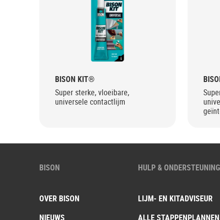
BISON KIT®
BISO
Super sterke, vloeibare,
Super
universele contactlijm
unive
geïn
BISON
HULP & ONDERSTEUNIN
OVER BISON
LIJM- EN KITADVISEUR
NIEUWS
ALLE STAPPENPLANNEN