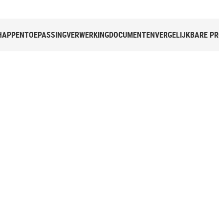
HAPPEN
TOEPASSING
VERWERKING
DOCUMENTEN
VERGELIJKBARE P