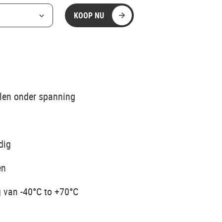
KOOP NU
alen onder spanning
dig
en
 van -40°C to +70°C