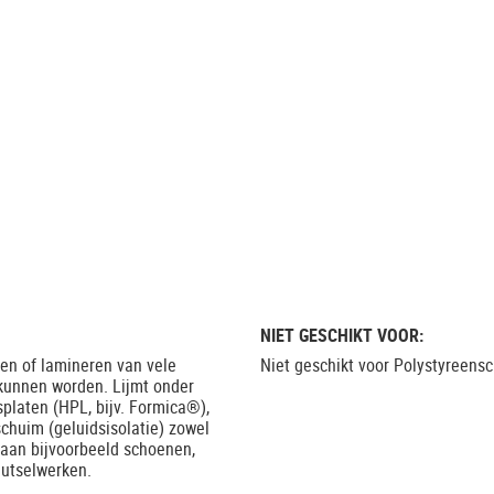
NIET GESCHIKT VOOR:
gen of lamineren van vele
Niet geschikt voor Polystyreens
 kunnen worden. Lijmt onder
splaten (HPL, bijv. Formica®),
schuim (geluidsisolatie) zowel
 aan bijvoorbeeld schoenen,
nutselwerken.