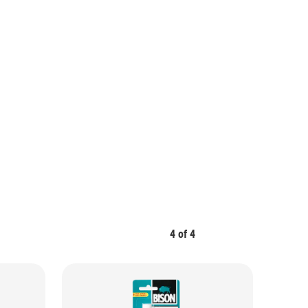
4
of
4