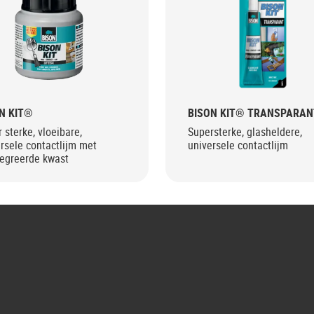
N KIT®
BISON KIT® TRANSPARAN
 sterke, vloeibare,
Supersterke, glasheldere,
rsele contactlijm met
universele contactlijm
tegreerde kwast
G