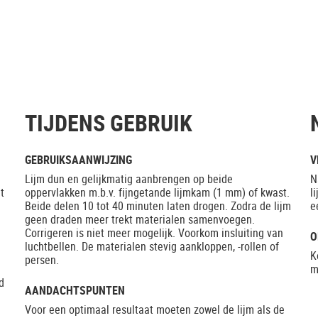
TIJDENS GEBRUIK
GEBRUIKSAANWIJZING
V
Lijm dun en gelijkmatig aanbrengen op beide
N
t
oppervlakken m.b.v. fijngetande lijmkam (1 mm) of kwast.
l
Beide delen 10 tot 40 minuten laten drogen. Zodra de lijm
e
geen draden meer trekt materialen samenvoegen.
Corrigeren is niet meer mogelijk. Voorkom insluiting van
O
luchtbellen. De materialen stevig aankloppen, -rollen of
K
persen.
m
d
AANDACHTSPUNTEN
Voor een optimaal resultaat moeten zowel de lijm als de