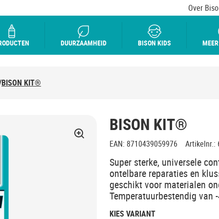
Over Biso
RODUCTEN
DUURZAAMHEID
BISON KIDS
MEER
/
BISON KIT®
BISON KIT®
EAN
:
8710439059976
Artikelnr.
:
Super sterke, universele co
ontelbare reparaties en klus
geschikt voor materialen on
Temperatuurbestendig van -
KIES VARIANT