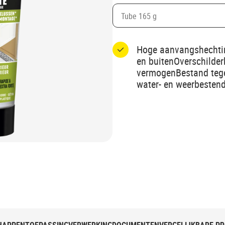
Tube 165 g
Hoge aanvangshechtin
en buitenOverschilder
vermogenBestand tege
water- en weerbesten