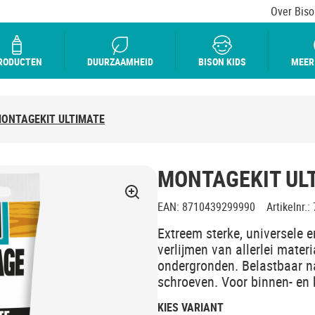
Over Biso
RODUCTEN
DUURZAAMHEID
BISON KIDS
MEER
ONTAGEKIT ULTIMATE
MONTAGEKIT UL
EAN
:
8710439299990
Artikelnr.
:
Extreem sterke, universele 
verlijmen van allerlei mater
ondergronden. Belastbaar na
schroeven. Voor binnen- en 
KIES VARIANT