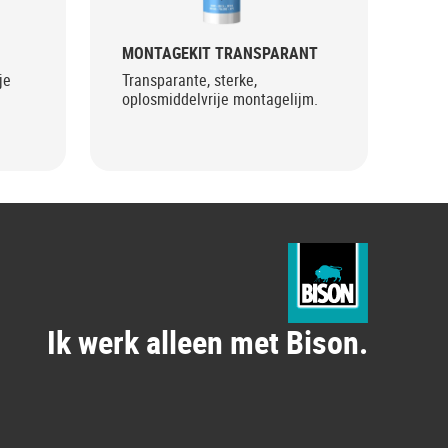
MONTAGEKIT TRANSPARANT
MO
je
Transparante, sterke,
Ext
oplosmiddelvrije montagelijm.
opl
Ik werk alleen met Bison.