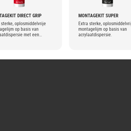
AGEKIT DIRECT GRIP
MONTAGEKIT SUPER
 sterke, oplosmiddelvrije
Extra sterke, oplosmiddelvri
agelijm op basis van
montagelijm op basis van
aatdispersie met een
acrylaatdispersie.
eem hoge aanvangshechting
G