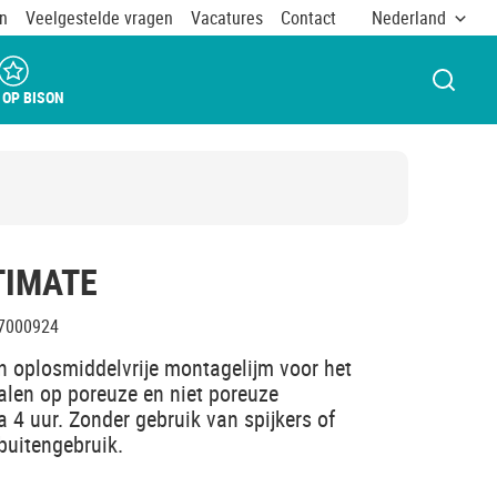
n
Veelgestelde vragen
Vacatures
Contact
Nederland
VENST
 OP BISON
TIMATE
7000924
en oplosmiddelvrije montagelijm voor het
ialen op poreuze en niet poreuze
 4 uur. Zonder gebruik van spijkers of
buitengebruik.