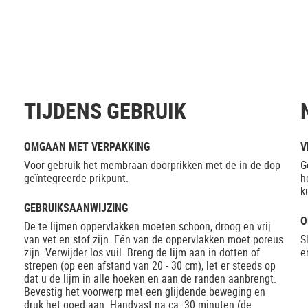
TIJDENS GEBRUIK
OMGAAN MET VERPAKKING
V
Voor gebruik het membraan doorprikken met de in de dop
G
geïntegreerde prikpunt.
h
k
GEBRUIKSAANWIJZING
O
De te lijmen oppervlakken moeten schoon, droog en vrij
van vet en stof zijn. Eén van de oppervlakken moet poreus
S
zijn. Verwijder los vuil. Breng de lijm aan in dotten of
e
strepen (op een afstand van 20 - 30 cm), let er steeds op
dat u de lijm in alle hoeken en aan de randen aanbrengt.
Bevestig het voorwerp met een glijdende beweging en
druk het goed aan. Handvast na ca. 30 minuten (de