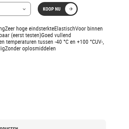
KOOP NU
gZeer hoge eindsterkteElastischVoor binnen
baar (eerst testen)Goed vullend
n temperaturen tussen -40 °C en +100 °CUV-,
digZonder oplosmiddelen