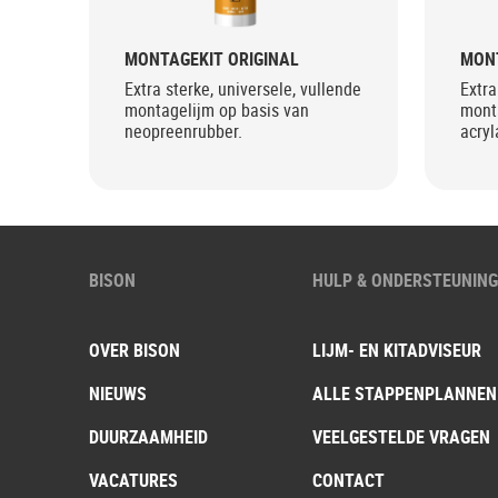
MONTAGEKIT ORIGINAL
MONT
Extra sterke, universele, vullende
Extra
montagelijm op basis van
mont
neopreenrubber.
acryl
extr
BISON
HULP & ONDERSTEUNIN
OVER BISON
LIJM- EN KITADVISEUR
NIEUWS
ALLE STAPPENPLANNEN
DUURZAAMHEID
VEELGESTELDE VRAGEN
VACATURES
CONTACT