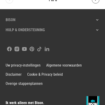
Bolton.General.PreviousSlide
Bolt
BISON
HULP & ONDERSTEUNING
Facebook
Instagram
Youtube
Pinterest
Tiktok
LinkedIn
Uw privacy-instellingen
Algemene voorwaarden
Disclaimer
Cookie & Privacy beleid
Overige stappenplannen
Ik werk alleen met Bison.