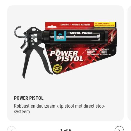
POWER PISTOL
Robuust en duurzaam kitpistool met direct stop-
systeem
1
of
6