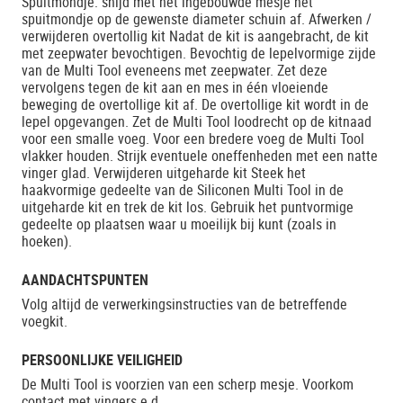
Spuitmondje: snijd met het ingebouwde mesje het
spuitmondje op de gewenste diameter schuin af. Afwerken /
verwijderen overtollig kit Nadat de kit is aangebracht, de kit
met zeepwater bevochtigen. Bevochtig de lepelvormige zijde
van de Multi Tool eveneens met zeepwater. Zet deze
vervolgens tegen de kit aan en mes in één vloeiende
beweging de overtollige kit af. De overtollige kit wordt in de
lepel opgevangen. Zet de Multi Tool loodrecht op de kitnaad
voor een smalle voeg. Voor een bredere voeg de Multi Tool
vlakker houden. Strijk eventuele oneffenheden met een natte
vinger glad. Verwijderen uitgeharde kit Steek het
haakvormige gedeelte van de Siliconen Multi Tool in de
uitgeharde kit en trek de kit los. Gebruik het puntvormige
gedeelte op plaatsen waar u moeilijk bij kunt (zoals in
hoeken).
AANDACHTSPUNTEN
Volg altijd de verwerkingsinstructies van de betreffende
voegkit.
PERSOONLIJKE VEILIGHEID
De Multi Tool is voorzien van een scherp mesje. Voorkom
contact met vingers e.d.