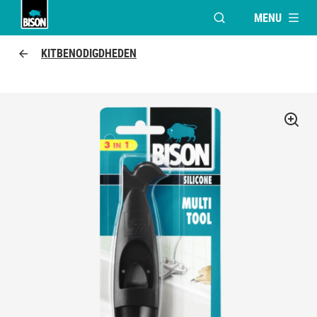
MENU
VENSTER OPENEN V
Bison Logo
KITBENODIGDHEDEN