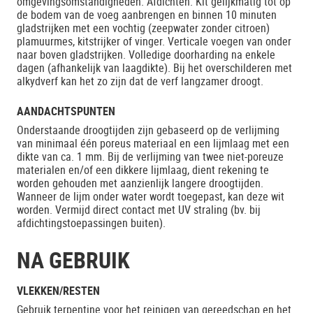
omgevingsomstandigheden. Afdichten: Kit gelijkmatig tot op
de bodem van de voeg aanbrengen en binnen 10 minuten
gladstrijken met een vochtig (zeepwater zonder citroen)
plamuurmes, kitstrijker of vinger. Verticale voegen van onder
naar boven gladstrijken. Volledige doorharding na enkele
dagen (afhankelijk van laagdikte). Bij het overschilderen met
alkydverf kan het zo zijn dat de verf langzamer droogt.
AANDACHTSPUNTEN
Onderstaande droogtijden zijn gebaseerd op de verlijming
van minimaal één poreus materiaal en een lijmlaag met een
dikte van ca. 1 mm. Bij de verlijming van twee niet-poreuze
materialen en/of een dikkere lijmlaag, dient rekening te
worden gehouden met aanzienlijk langere droogtijden.
Wanneer de lijm onder water wordt toegepast, kan deze wit
worden. Vermijd direct contact met UV straling (bv. bij
afdichtingstoepassingen buiten).
NA GEBRUIK
VLEKKEN/RESTEN
Gebruik terpentine voor het reinigen van gereedschap en het