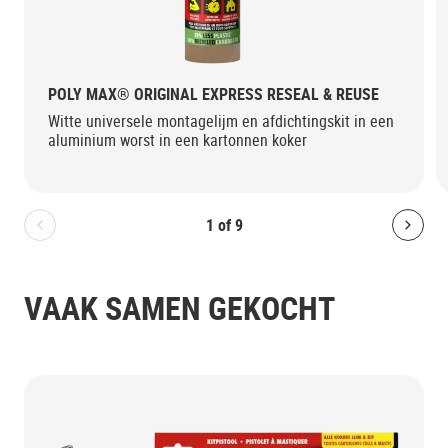
POLY MAX® ORIGINAL EXPRESS RESEAL & REUSE
Witte universele montagelijm en afdichtingskit in een
aluminium worst in een kartonnen koker
1
of
9
Bolton.General.PreviousSlide
Bolt
VAAK SAMEN GEKOCHT