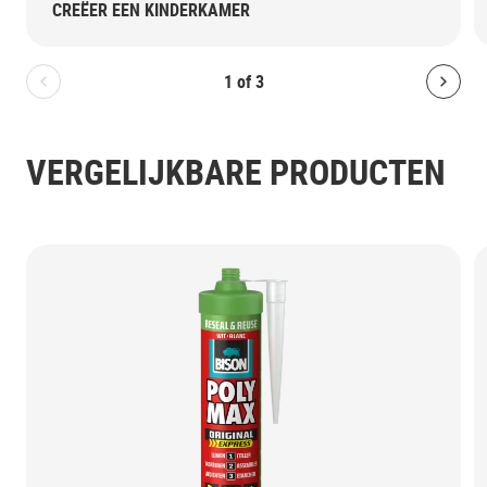
CREËER EEN KINDERKAMER
1
of
3
Bolton.General.PreviousSlide
Bolt
VERGELIJKBARE PRODUCTEN