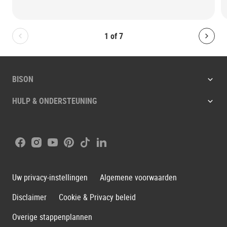
1
of
7
Bolton.General.PreviousSlide
Bolt
BISON
HULP & ONDERSTEUNING
Facebook
Instagram
Youtube
Pinterest
Tiktok
LinkedIn
Uw privacy-instellingen
Algemene voorwaarden
Disclaimer
Cookie & Privacy beleid
Overige stappenplannen