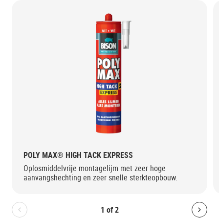
POLY MAX® HIGH TACK EXPRESS
Oplosmiddelvrije montagelijm met zeer hoge
aanvangshechting en zeer snelle sterkteopbouw.
1
of
2
Bolton.General.PreviousSlide
Bolt