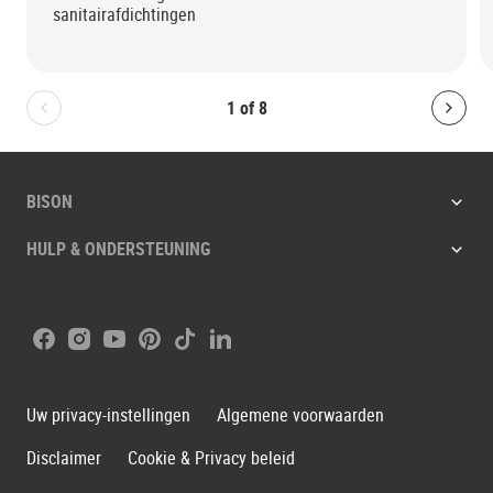
sanitairafdichtingen
1
of
8
Bolton.General.PreviousSlide
Bolt
BISON
HULP & ONDERSTEUNING
Facebook
Instagram
Youtube
Pinterest
Tiktok
LinkedIn
Uw privacy-instellingen
Algemene voorwaarden
Disclaimer
Cookie & Privacy beleid