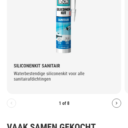
SILICONENKIT SANITAIR
Waterbestendige siliconenkit voor alle
sanitairafdichtingen
1
of
8
Bolton.General.PreviousSlide
Bolt
VAAK SAMEN GEKOCHT