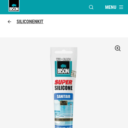
MENU
VENSTER OPENEN 
Bison Logo
SILICONENKIT