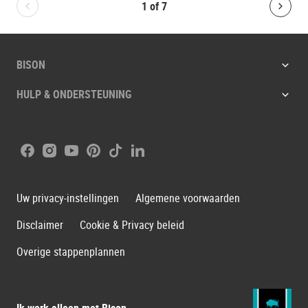
1
of
7
Bolton.General.PreviousSlide
Bolt
BISON
HULP & ONDERSTEUNING
Facebook
Instagram
Youtube
Pinterest
Tiktok
LinkedIn
Uw privacy-instellingen
Algemene voorwaarden
Disclaimer
Cookie & Privacy beleid
Overige stappenplannen
Ik werk alleen met Bison.