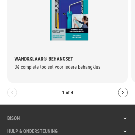
WAND&KLAAR® BEHANGSET
Dé complete toolset voor iedere behangklus
1
of
4
Bolton.General.PreviousSlide
Bolt
BISON
HULP & ONDERSTEUNING