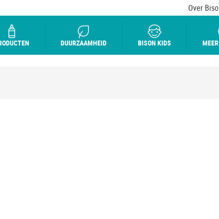
Over Biso
RODUCTEN
DUURZAAMHEID
BISON KIDS
MEER
K MIJN