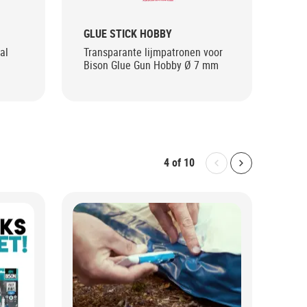
GLUE STICK HOBBY
GLU
al
Transparante lijmpatronen voor
Tra
Bison Glue Gun Hobby Ø 7 mm
Bis
4
of
10
Bolton.General.P
Bolton.Gene