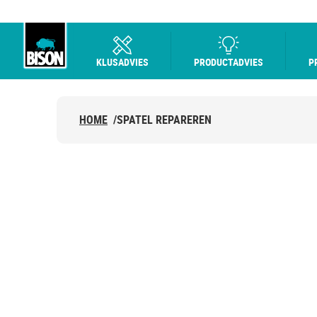
KLUSADVIES
PRODUCTADVIES
P
Bison Logo
HOME
/
SPATEL REPAREREN
HOE REPAREER I