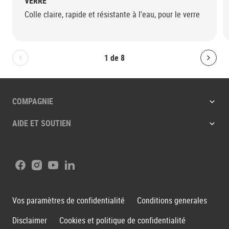
VERRE
Colle claire, rapide et résistante à l'eau, pour le verre
1
de
8
Bolton.General.PreviousSlide
Bolt
COMPAGNIE
AIDE ET SOUTIEN
Facebook
Instagram
Youtube
LinkedIn
Vos paramètres de confidentialité
Conditions generales
Disclaimer
Cookies et politique de confidentialité