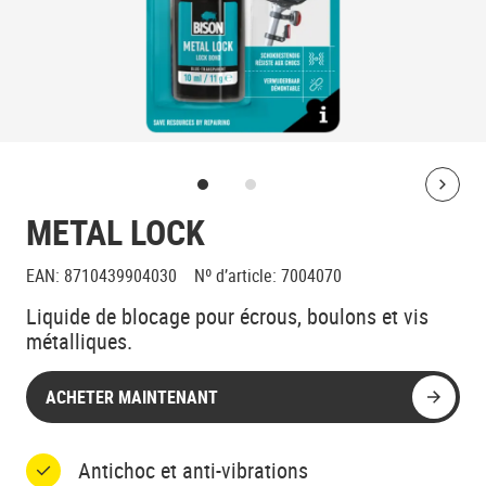
Bolt
METAL LOCK
EAN
:
8710439904030
Nº d’article
:
7004070
Liquide de blocage pour écrous, boulons et vis
métalliques.
ACHETER MAINTENANT
Antichoc et anti-vibrations