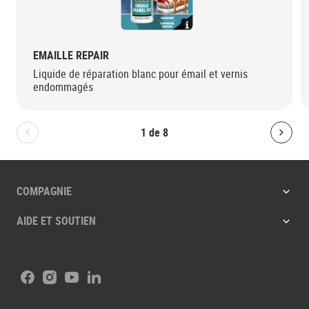
EMAILLE REPAIR
Liquide de réparation blanc pour émail et vernis
endommagés
1
de
8
Bolton.General.PreviousSlide
Bolt
COMPAGNIE
AIDE ET SOUTIEN
Facebook
Instagram
Youtube
LinkedIn