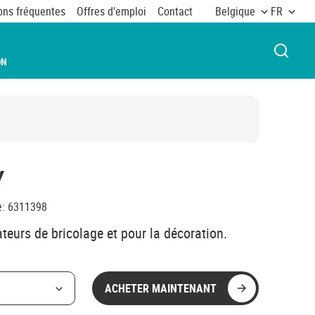
ons fréquentes
Offres d'emploi
Contact
Belgique
FR
OUVRI
ON
Y
e
:
6311398
ateurs de bricolage et pour la décoration.
ACHETER MAINTENANT