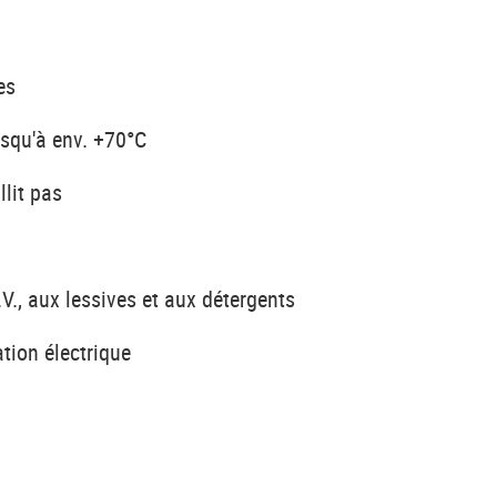
es
usqu'à env. +70°C
llit pas
.V., aux lessives et aux détergents
tion électrique