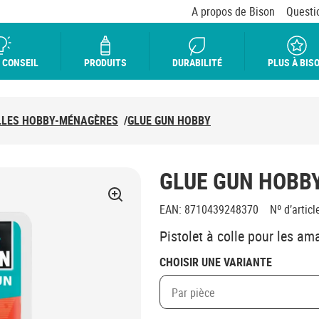
A propos de Bison
Questi
 CONSEIL
PRODUITS
DURABILITÉ
PLUS À BIS
LLES HOBBY-MÉNAGÈRES
/
GLUE GUN HOBBY
GLUE GUN HOBB
EAN
:
8710439248370
Nº d’articl
Pistolet à colle pour les am
CHOISIR UNE VARIANTE
Par pièce