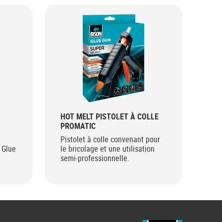
HOT MELT PISTOLET À COLLE
RE
PROMATIC
CO
Pistolet à colle convenant pour
Tra
 Glue
le bricolage et une utilisation
for
semi-professionnelle.