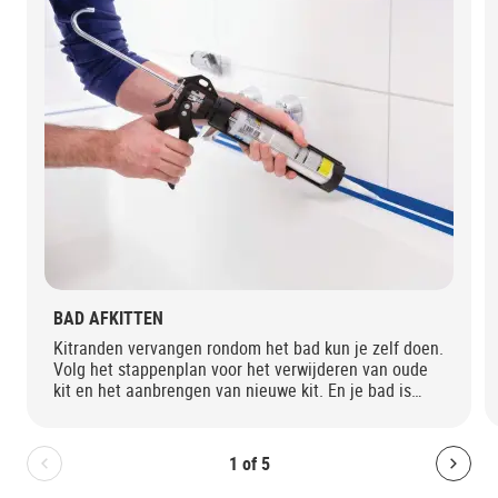
BAD AFKITTEN
Kitranden vervangen rondom het bad kun je zelf doen.
Volg het stappenplan voor het verwijderen van oude
kit en het aanbrengen van nieuwe kit. En je bad is
waterdicht!
1
of
5
Bolton.General.PreviousSlide
Bolt