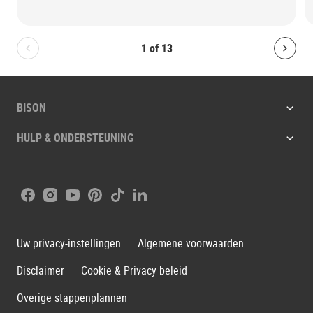
1
of
13
Bolton.General.PreviousSlide
Bolt
BISON
HULP & ONDERSTEUNING
Facebook
Instagram
Youtube
Pinterest
Tiktok
LinkedIn
Uw privacy-instellingen
Algemene voorwaarden
Disclaimer
Cookie & Privacy beleid
Overige stappenplannen