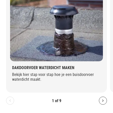
DAKDOORVOER WATERDICHT MAKEN
Bekijk hier stap voor stap hoe je een buisdoorvoer
waterdicht maakt.
1
of
9
Bolton.General.PreviousSlide
Bolt